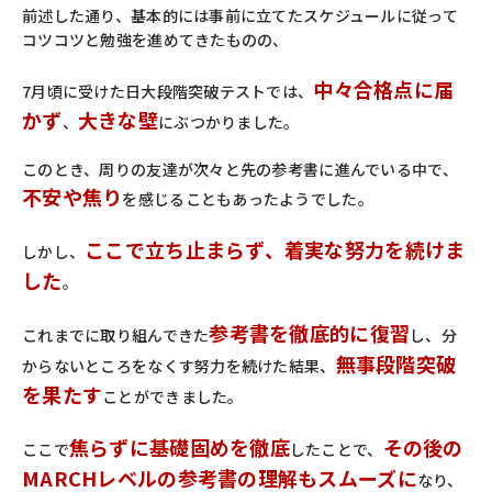
前述した通り、基本的には事前に立てたスケジュールに従って
コツコツと勉強を進めてきたものの、
中々合格点に届
7月頃に受けた日大段階突破テストでは、
かず
大きな壁
、
にぶつかりました。
このとき、周りの友達が次々と先の参考書に進んでいる中で、
不安や焦り
を感じることもあったようでした。
ここで立ち止まらず、着実な努力を続けま
しかし、
した
。
参考書を徹底的に復習
これまでに取り組んできた
し、分
無事段階突破
からないところをなくす努力を続けた結果、
を果たす
ことができました。
焦らずに基礎固めを徹底
その後の
ここで
したことで、
MARCHレベルの参考書の理解もスムーズに
なり、