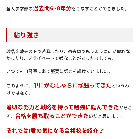
過去問6~8年分
全大学学部の
をこなすことができました。
粘り強さ
段階突破テストで苦戦したり、過去問で思うように点が取れな
かったり、プライベートで嫌なことがあったりしても、
いつでも自習室に来て堅実に努力を続けていました。
単にがむしゃらに頑張ってきた
このように、
というわ
けではなく、
適切な努力と戦略を持って勉強に臨んできた
からこ
合格を勝ち取ることができた
そ、
のだと思います！
それではI君の気になる合格校を紹介🚩