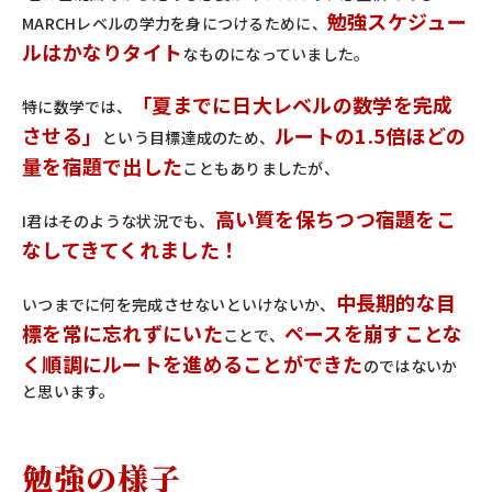
勉強スケジュー
MARCHレベルの学力を身につけるために、
ルはかなりタイト
なものになっていました。
「夏までに日大レベルの数学を完成
特に数学では、
させる」
ルートの1.5倍ほどの
という目標達成のため、
量を宿題で出した
こともありましたが、
高い質を保ちつつ宿題をこ
I君はそのような状況でも、
なしてきてくれました！
中長期的な目
いつまでに何を完成させないといけないか、
標を常に忘れずにいた
ペースを崩すことな
ことで、
く順調にルートを進めることができた
のではないか
と思います。
勉強の様子