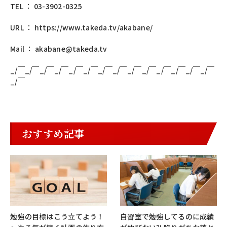
TEL ： 03-3902-0325
URL ：
https://www.takeda.tv/akabane/
Mail ：
akabane@takeda.tv
_/￣_/￣_/￣_/￣_/￣_/￣_/￣_/￣_/￣_/￣_/￣_/￣_/￣_/￣
_/￣
おすすめ記事
勉強の目標はこう立てよう！
自習室で勉強してるのに成績