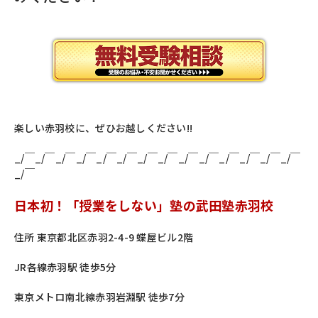
楽しい赤羽校に、ぜひお越しください!!
_/￣_/￣_/￣_/￣_/￣_/￣_/￣_/￣_/￣_/￣_/￣_/￣_/￣_/￣
_/￣
日本初！「授業をしない」塾の武田塾赤羽校
住所 東京都北区赤羽2-4-9 蝶屋ビル2階
JR各線赤羽駅 徒歩5分
東京メトロ南北線赤羽岩淵駅 徒歩7分